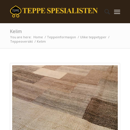
Kelim
You are here:
Home
/
Teppeinformasjon
/
Ulike teppetyper
/
Teppeoversikt
/
Kelim